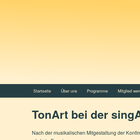
Zum
A Cappella in Concert
primären
Inhalt
TonArt Kenzingen e. V.
springen
Hauptmenü
Startseite
Über uns
Programme
Mitglied we
TonArt bei der si
Nach der musikalischen Mitgestaltung der Konfirma